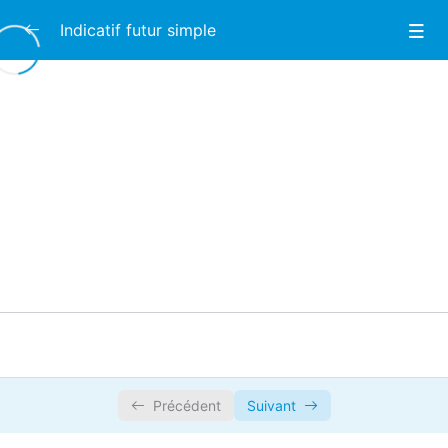
Indicatif futur simple
Terminaisons
0/1
Pratique
00:00
Conjugaison
0/1
Précédent
Suivant