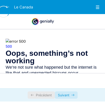
Le Canada
Les provinces
0/1
Apprends les provinces du Canada
00:00
Les régions du Québec
0/1
Les capitales
0/1
Précédent
Suivant