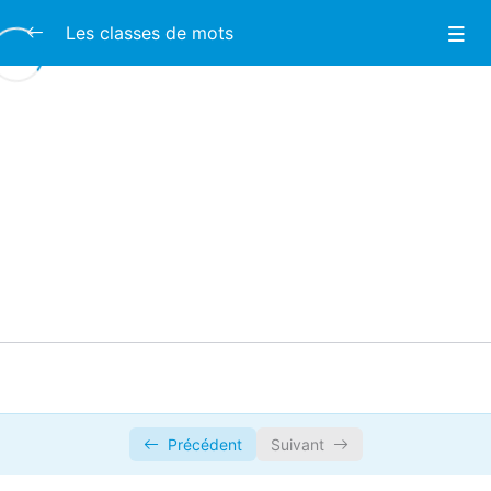
Les classes de mots
Les classes de mots
0/1
Le nom commun
0/3
Le déterminant
0/1
L’adjectif
0/3
Le pronom
0/2
Le verbe
0/2
Théorie – Le verbe
00:00
Précédent
Suivant
Pratique Quizlet – Les terminaisons des
00:00
verbes conjugués