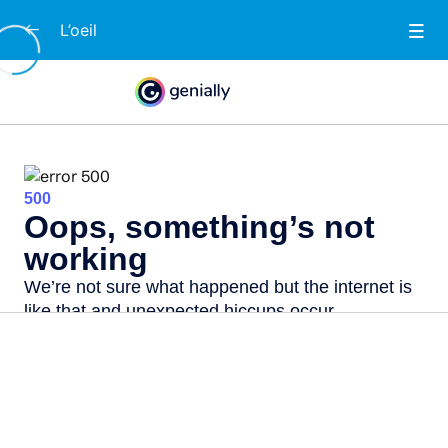
L’oeil
L’Oeil
0/1
Identifie les parties de l’oeil
00:00