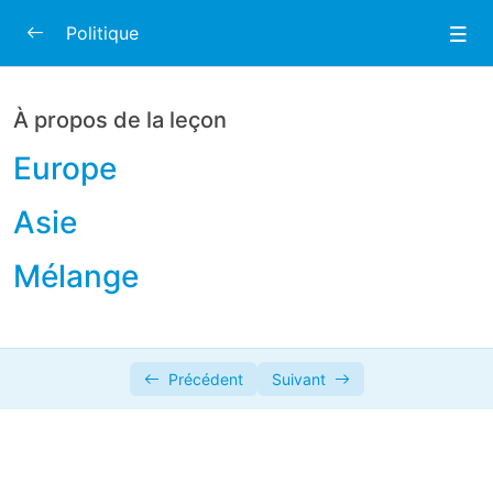
Politique
Quiz
0/2
À propos de la leçon
QUIZ POLITIQUE 1
00:00
Europe
QUIZ POLITIQUE 2
00:00
Asie
KAHOOT
0/3
Mélange
TEST
0/1
Précédent
Suivant