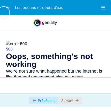
Les océans et cours d’eau
Les océans
0/1
Les mers
0/1
Les passages
0/1
Révision : géographie mélangée
0/1
Identifie les continents, océans, mers,
00:00
pays, passages
Précédent
Suivant